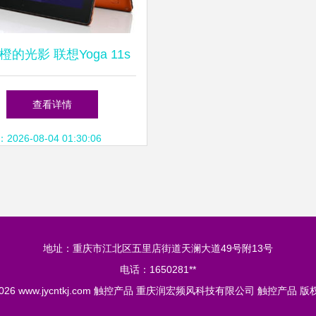
橙的光影 联想Yoga 11s
控超极本评测与视觉赏析
查看详情
26-08-04 01:30:06
地址：重庆市江北区五里店街道天澜大道49号附13号
电话：1650281**
2026
www.jycntkj.com
触控产品
重庆润宏频风科技有限公司
触控产品
版