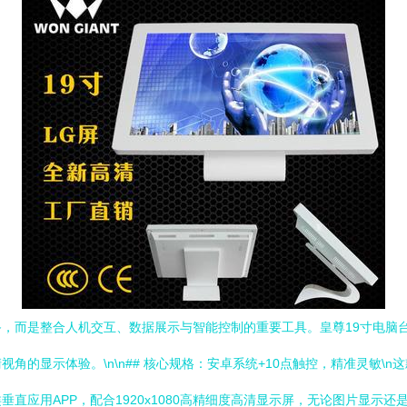
，而是整合人机交互、数据展示与智能控制的重要工具。皇尊19寸电脑
的显示体验。\n\n## 核心规格：安卓系统+10点触控，精准灵敏\n
应用APP，配合1920x1080高精细度高清显示屏，无论图片显示还